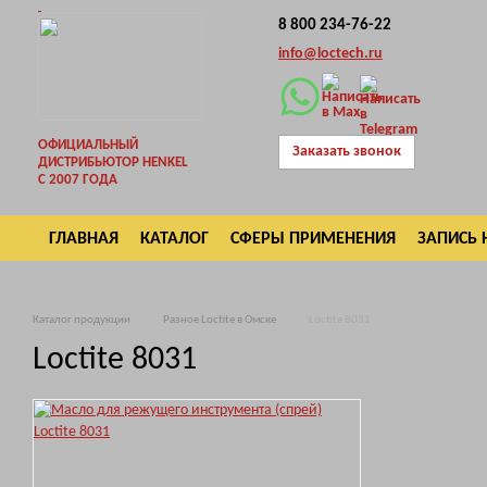
8 800 234-76-22
info@loctech.ru
ОФИЦИАЛЬНЫЙ
Заказать звонок
ДИСТРИБЬЮТОР HENKEL
С 2007 ГОДА
ГЛАВНАЯ
КАТАЛОГ
СФЕРЫ ПРИМЕНЕНИЯ
ЗАПИСЬ 
ВОЗВРАТ
Каталог продукции
Разное Loctite в Омске
Loctite 8031
Loctite 8031