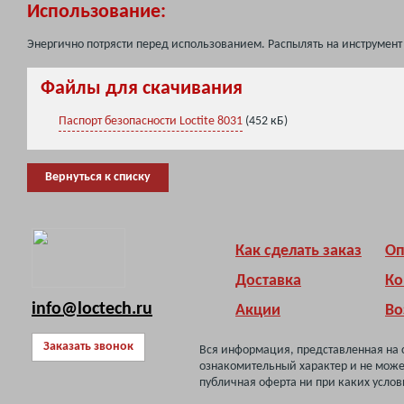
Использование:
Энергично потрясти перед использованием. Распылять на инструмент 
Файлы для скачивания
Паспорт безопасности Loctite 8031
(452 кБ)
Вернуться к списку
Как сделать заказ
Оп
Доставка
Ко
info@loctech.ru
Акции
Во
Заказать звонок
Вся информация, представленная на 
ознакомительный характер и не може
публичная оферта ни при каких услов