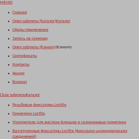
МЕНЮ
Главная
Open submenu (Каталог)
Каталог
Сферы применения
Запись на семинар
Open submenu (Клиенту)
Клиенту
Сертификаты
Контакты
Акции
Возврат
Close submenu
Каталог
Резьбовые фиксаторы Loctite
Герметики Loctite
Уплотнители для жестких фланцев и силиконовые герметики
Вал-втулочные фиксаторы Loctite (фиксация цилиндрических
соединений)