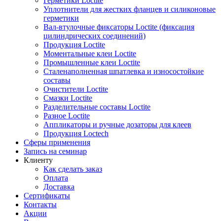
Герметики Loctite
Уплотнители для жестких фланцев и силиконовые
герметики
Вал-втулочные фиксаторы Loctite (фиксация
цилиндрических соединений)
Продукция Loctite
Моментальные клеи Loctite
Промышленные клеи Loctite
Сталенаполненная шпатлевка и износостойкие
составы
Очистители Loctite
Смазки Loctite
Разделительные составы Loctite
Разное Loctite
Аппликаторы и ручные дозаторы для клеев
Продукция Loctech
Сферы применения
Запись на семинар
Клиенту
Как сделать заказ
Оплата
Доставка
Сертификаты
Контакты
Акции