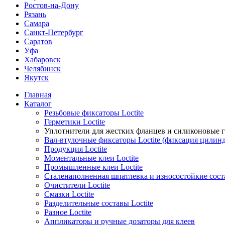
Ростов-на-Дону
Рязань
Самара
Санкт-Петербург
Саратов
Уфа
Хабаровск
Челябинск
Якутск
Главная
Каталог
Резьбовые фиксаторы Loctite
Герметики Loctite
Уплотнители для жестких фланцев и силиконовые 
Вал-втулочные фиксаторы Loctite (фиксация цилин
Продукция Loctite
Моментальные клеи Loctite
Промышленные клеи Loctite
Сталенаполненная шпатлевка и износостойкие сос
Очистители Loctite
Смазки Loctite
Разделительные составы Loctite
Разное Loctite
Аппликаторы и ручные дозаторы для клеев