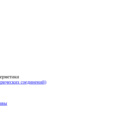
герметики
дрических соединений)
тавы