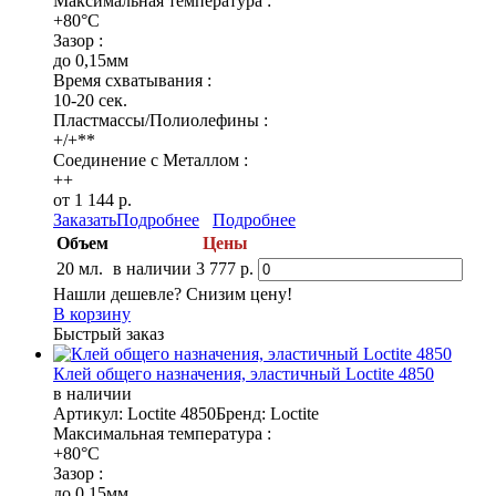
Максимальная температура :
+80°C
Зазор :
до 0,15мм
Время схватывания :
10-20 сек.
Пластмассы/Полиолефины :
+/+**
Соединение с Металлом :
++
от 1 144 р.
Заказать
Подробнее
Подробнее
Объем
Цены
20 мл.
в наличии
3 777 р.
Нашли дешевле? Снизим цену!
В корзину
Быстрый заказ
Клей общего назначения, эластичный Loctite 4850
в наличии
Артикул: Loctite 4850
Бренд: Loctite
Максимальная температура :
+80°C
Зазор :
до 0,15мм