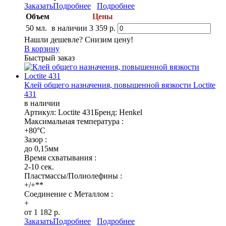
Заказать
Подробнее
Подробнее
Объем
Цены
50 мл.
в наличии
3 359 р.
Нашли дешевле? Снизим цену!
В корзину
Быстрый заказ
Клей общего назначения, повышенной вязкости Loctite
431
в наличии
Артикул: Loctite 431
Бренд: Henkel
Максимальная температура :
+80°C
Зазор :
до 0,15мм
Время схватывания :
2-10 сек.
Пластмассы/Полиолефины :
+/+**
Соединение с Металлом :
+
от 1 182 р.
Заказать
Подробнее
Подробнее