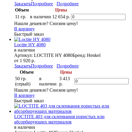
Заказать
Подробнее
Подробнее
Объем
Цены
11 гр.
в наличии
12 654 р.
Нашли дешевле? Снизим цену!
В корзину
Быстрый заказ
Loctite HY 4080
в наличии
Артикул: LOCTITE HY 4080
Бренд: Henkel
от 1 920 р.
Заказать
Подробнее
Подробнее
Объем
Цены
50 гр.
в
3 413
(серый)
наличии
р.
Нашли дешевле? Снизим цену!
В корзину
Быстрый заказ
LOCTITE 403 для склеивания пористых или
абсорбирующих материалов
в наличии