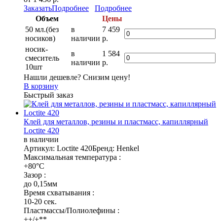
Заказать
Подробнее
Подробнее
Объем
Цены
50 мл.(без
в
7 459
носиков)
наличии
р.
носик-
в
1 584
смеситель
наличии
р.
10шт
Нашли дешевле? Снизим цену!
В корзину
Быстрый заказ
Клей для металлов, резины и пластмасс, капиллярный
Loctite 420
в наличии
Артикул: Loctite 420
Бренд: Henkel
Максимальная температура :
+80°C
Зазор :
до 0,15мм
Время схватывания :
10-20 сек.
Пластмассы/Полиолефины :
++/+**