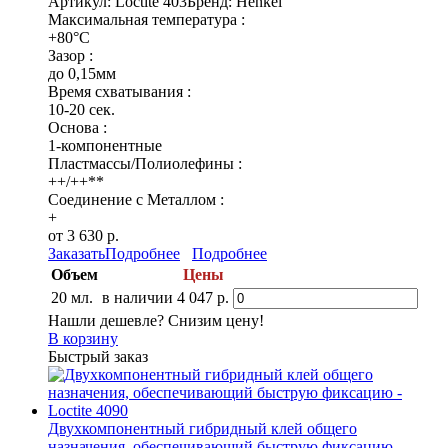
Артикул: Loctite 403
Бренд: Henkel
Максимальная температура :
+80°C
Зазор :
до 0,15мм
Время схватывания :
10-20 сек.
Основа :
1-компонентные
Пластмассы/Полиолефины :
++/++**
Соединение с Металлом :
+
от 3 630 р.
Заказать
Подробнее
Подробнее
Объем
Цены
20 мл.
в наличии
4 047 р.
Нашли дешевле? Снизим цену!
В корзину
Быстрый заказ
Двухкомпонентный гибридный клей общего
назначения, обеспечивающий быструю фиксацию -