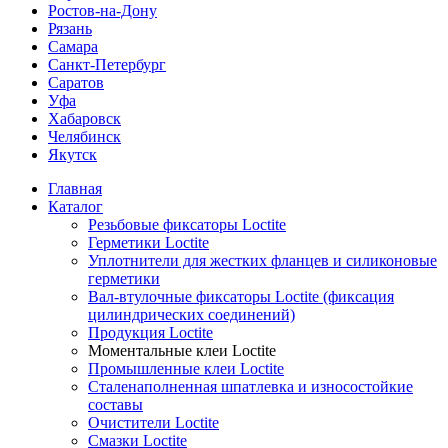
Ростов-на-Дону
Рязань
Самара
Санкт-Петербург
Саратов
Уфа
Хабаровск
Челябинск
Якутск
Главная
Каталог
Резьбовые фиксаторы Loctite
Герметики Loctite
Уплотнители для жестких фланцев и силиконовые
герметики
Вал-втулочные фиксаторы Loctite (фиксация
цилиндрических соединений)
Продукция Loctite
Моментальные клеи Loctite
Промышленные клеи Loctite
Сталенаполненная шпатлевка и износостойкие
составы
Очистители Loctite
Смазки Loctite