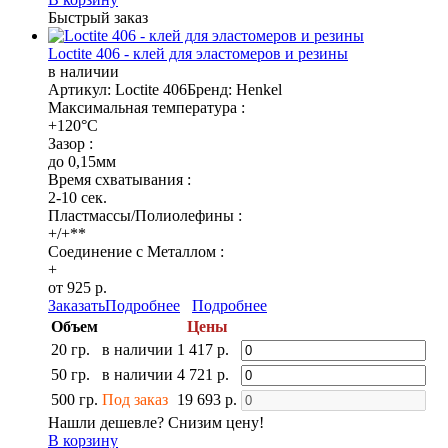
Быстрый заказ
Loctite 406 - клей для эластомеров и резины
в наличии
Артикул: Loctite 406
Бренд: Henkel
Максимальная температура :
+120°C
Зазор :
до 0,15мм
Время схватывания :
2-10 сек.
Пластмассы/Полиолефины :
+/+**
Соединение с Металлом :
+
от 925 р.
Заказать
Подробнее
Подробнее
Объем
Цены
20 гр.
в наличии
1 417 р.
50 гр.
в наличии
4 721 р.
500 гр.
Под заказ
19 693 р.
Нашли дешевле? Снизим цену!
В корзину