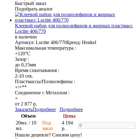
Быстрый заказ
Подобрать аналог
Клеевой набор для полиолефинов и жирных пластмасс
Loctite 406/770
в наличии
Артикул: Loctite 406/770
Бренд: Henkel
Максимальная температура :
+120°C
Зазор :
до 0,15мм
Время схватывания :
2-10 сек.
Пластмассы/Полиолефины :
+/+**
Соединение с Металлом :
+
от 2 877 р.
Заказать
Подробнее
Подробнее
Объем
Цены
20мл. / 10
Под
4 194
мл.
заказ
р.
Нашли дешевле? Снизим цену!