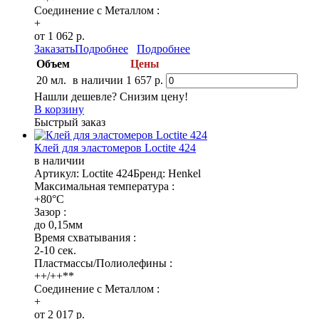
Соединение с Металлом :
+
от 1 062 р.
Заказать
Подробнее
Подробнее
Объем
Цены
20 мл.
в наличии
1 657 р.
Нашли дешевле? Снизим цену!
В корзину
Быстрый заказ
Клей для эластомеров Loctite 424
в наличии
Артикул: Loctite 424
Бренд: Henkel
Максимальная температура :
+80°C
Зазор :
до 0,15мм
Время схватывания :
2-10 сек.
Пластмассы/Полиолефины :
++/++**
Соединение с Металлом :
+
от 2 017 р.