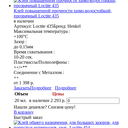
Клей повышенной прочности химо-водостойкий,
прозрачный Loctite 435
в наличии
Артикул: Loctite 435
Бренд: Henkel
Максимальная температура :
+100°C
Зазор :
до 0,15мм
Время схватывания :
10-20 сек.
Пластмассы/Полиолефины :
++/+**
Соединение с Металлом :
++
от 1 398 р.
Заказать
Подробнее
Подробнее
Объем
Цены
20 мл.
в наличии
2 293 р.
Нашли дешевле? Снизим цену!
В корзину
Быстрый заказ