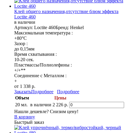
Клей общего назначения,отсутствие блюм эффекта
Loctite 460
в наличии
Артикул: Loctite 460
Бренд: Henkel
Максимальная температура :
+80°C
Зазор :
до 0,15мм
Время схватывания :
10-20 сек.
Пластмассы/Полиолефины :
+/+**
Соединение с Металлом :
+
от 1 338 р.
Заказать
Подробнее
Подробнее
Объем
Цены
20 мл.
в наличии
2 226 р.
Нашли дешевле? Снизим цену!
В корзину
Быстрый заказ