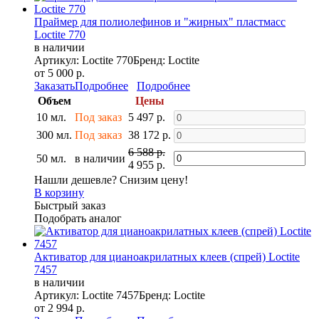
Праймер для полиолефинов и "жирных" пластмасс
Loctite 770
в наличии
Артикул: Loctite 770
Бренд: Loctite
от 5 000 р.
Заказать
Подробнее
Подробнее
Объем
Цены
10 мл.
Под заказ
5 497 р.
300 мл.
Под заказ
38 172 р.
6 588 р.
50 мл.
в наличии
4 955 р.
Нашли дешевле? Снизим цену!
В корзину
Быстрый заказ
Подобрать аналог
Активатор для цианоакрилатных клеев (спрей) Loctite
7457
в наличии
Артикул: Loctite 7457
Бренд: Loctite
от 2 994 р.