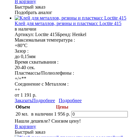
В корзину
Быстрый заказ
Подобрать аналог
Клей для металлов, резины и пластмасс Loctite 415
в наличии
Артикул: Loctite 415
Бренд: Henkel
Максимальная температура :
+80°C
Зазор :
до 0,15мм
Время схватывания :
20-40 сек.
Пластмассы/Полиолефины :
+/+**
Соединение с Металлом :
++
от 1 191 р.
Заказать
Подробнее
Подробнее
Объем
Цены
20 мл.
в наличии
1 956 р.
Нашли дешевле? Снизим цену!
В корзину
Быстрый заказ