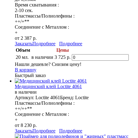
Время схватывания :
2-10 сек.
Пластмассы/Полиолефины :
++/+**
Соединение с Металлом :
+
от 2 387 р.
Заказать
Подробнее
Подробнее
Объем
Цены
20 мл.
в наличии
3 725 р.
Нашли дешевле? Снизим цену!
В корзину
Быстрый заказ
Медицинский клей Loctite 4061
в наличии
Артикул: Loctite 4061
Бренд: Loctite
Пластмассы/Полиолефины :
++/++**
Соединение с Металлом :
+
от 8 230 р.
Заказать
Подробнее
Подробнее