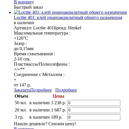
В корзину
Быстрый заказ
Loctite 401: клей цианоакрилатный общего назначения
в наличии
Артикул: Loctite 401
Бренд: Henkel
Максимальная температура :
+120°C
Зазор :
до 0,15мм
Время схватывания :
2-10 сек.
Пластмассы/Полиолефины :
+/+**
Соединение с Металлом :
+
от 147 р.
Заказать
Подробнее
Подробнее
Объем
Цены
50 мл.
в наличии
3 238 р.
20 мл.
в наличии
1 687 р.
3 гр.
в наличии
189 р.
Нашли дешевле? Снизим цену!
В корзину