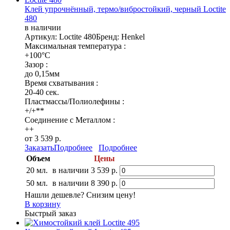
Клей упрочнённый, термо/вибростойкий, черный Loctite
480
в наличии
Артикул: Loctite 480
Бренд: Henkel
Максимальная температура :
+100°C
Зазор :
до 0,15мм
Время схватывания :
20-40 сек.
Пластмассы/Полиолефины :
+/+**
Соединение с Металлом :
++
от 3 539 р.
Заказать
Подробнее
Подробнее
Объем
Цены
20 мл.
в наличии
3 539 р.
50 мл.
в наличии
8 390 р.
Нашли дешевле? Снизим цену!
В корзину
Быстрый заказ