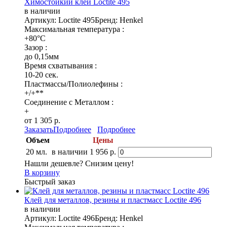
Химостойкий клей Loctite 495
в наличии
Артикул: Loctite 495
Бренд: Henkel
Максимальная температура :
+80°C
Зазор :
до 0,15мм
Время схватывания :
10-20 сек.
Пластмассы/Полиолефины :
+/+**
Соединение с Металлом :
+
от 1 305 р.
Заказать
Подробнее
Подробнее
Объем
Цены
20 мл.
в наличии
1 956 р.
Нашли дешевле? Снизим цену!
В корзину
Быстрый заказ
Клей для металлов, резины и пластмасс Loctite 496
в наличии
Артикул: Loctite 496
Бренд: Henkel