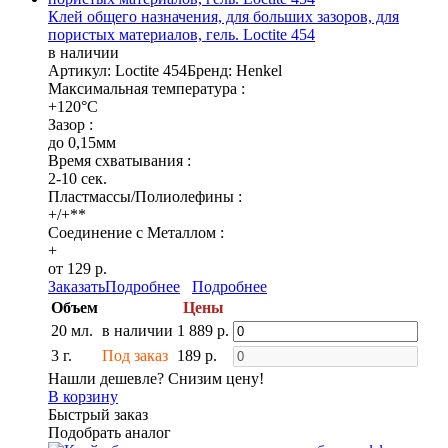
Клей общего назначения, для больших зазоров, для
пористых материалов, гель. Loctite 454
в наличии
Артикул: Loctite 454
Бренд: Henkel
Максимальная температура :
+120°C
Зазор :
до 0,15мм
Время схватывания :
2-10 сек.
Пластмассы/Полиолефины :
+/+**
Соединение с Металлом :
+
от 129 р.
Заказать
Подробнее
Подробнее
Объем
Цены
20 мл.
в наличии
1 889 р.
3 г.
Под заказ
189 р.
Нашли дешевле? Снизим цену!
В корзину
Быстрый заказ
Подобрать аналог