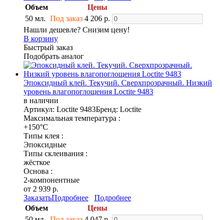
Объем
Цены
50 мл.
Под заказ
4 206 р.
Нашли дешевле? Снизим цену!
В корзину
Быстрый заказ
Подобрать аналог
Эпоксидный клей. Текучий. Сверхпрозрачный. Низкий
уровень влагопоглощения Loctite 9483
в наличии
Артикул: Loctite 9483
Бренд: Loctite
Максимальная температура :
+150°C
Типы клея :
Эпоксидные
Типы склеивания :
жёсткое
Основа :
2-компонентные
от 2 939 р.
Заказать
Подробнее
Подробнее
Объем
Цены
50 мл.
Под заказ
4 047 р.