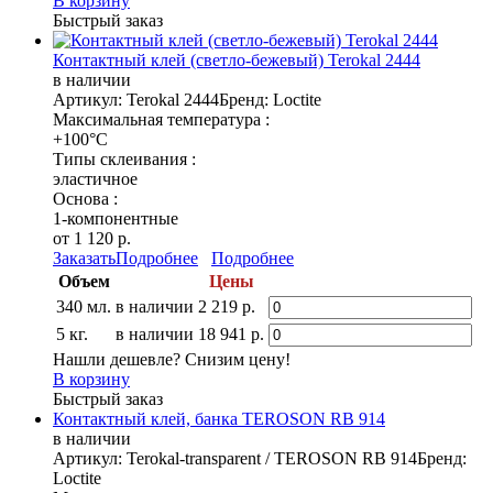
В корзину
Быстрый заказ
Контактный клей (светло-бежевый) Terokal 2444
в наличии
Артикул: Terokal 2444
Бренд: Loctite
Максимальная температура :
+100°C
Типы склеивания :
эластичное
Основа :
1-компонентные
от 1 120 р.
Заказать
Подробнее
Подробнее
Объем
Цены
340 мл.
в наличии
2 219 р.
5 кг.
в наличии
18 941 р.
Нашли дешевле? Снизим цену!
В корзину
Быстрый заказ
Контактный клей, банка TEROSON RB 914
в наличии
Артикул: Terokal-transparent / TEROSON RB 914
Бренд:
Loctite