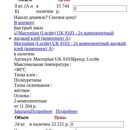
9 кг. (А и
в
15 744
Б)
наличии
р.
Нашли дешевле? Снизим цену!
В корзину
Быстрый заказ
Macroplast (Loctite) UK 8103 - 2х компонентный жидкий
клей (компонент А)
в наличии
Артикул: Macroplast UK 8103
Бренд: Loctite
Максимальная температура :
+80°C
Типы клея :
Полиуретаны
Типы склеивания :
жёсткое
Основа :
2-компонентные
от 11 204 р.
Заказать
Подробнее
Подробнее
Объем
Цены
24 кг.
в наличии
22 221 р.