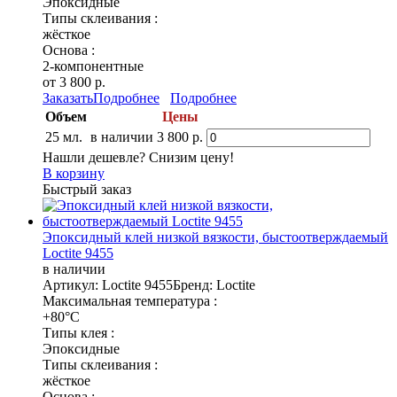
Эпоксидные
Типы склеивания :
жёсткое
Основа :
2-компонентные
от 3 800 р.
Заказать
Подробнее
Подробнее
Объем
Цены
25 мл.
в наличии
3 800 р.
Нашли дешевле? Снизим цену!
В корзину
Быстрый заказ
Эпоксидный клей низкой вязкости, быстоотверждаемый
Loctite 9455
в наличии
Артикул: Loctite 9455
Бренд: Loctite
Максимальная температура :
+80°C
Типы клея :
Эпоксидные
Типы склеивания :
жёсткое
Основа :