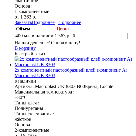
эластичное
Основа :
1-компонентные
от 1 363 р.
Заказать
Подробнее
Подробнее
Объем
Цены
400 мл.
в наличии
1 363 р.
Нашли дешевле? Снизим цену!
В корзину
Быстрый заказ
2х компонентный пастообразный клей (компонент А)
Macroplast UK 8303
в наличии
Артикул: Macroplast UK 8303 B60
Бренд: Loctite
Максимальная температура :
+80°C
Типы клея :
Полиуретаны
Типы склеивания :
жёсткое
Основа :
2-компонентные
от 16 270 р.