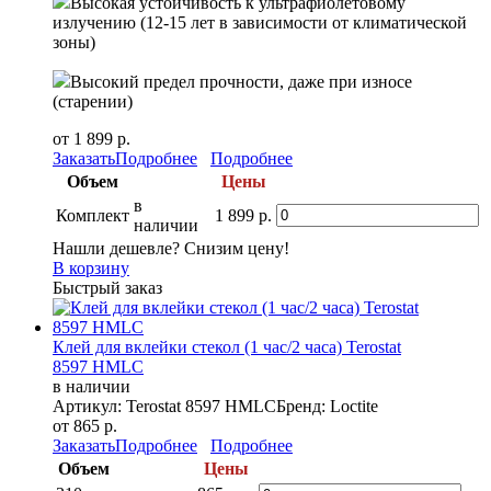
Высокая устойчивость к ультрафиолетовому
излучению (12-15 лет в зависимости от климатической
зоны)
Высокий предел прочности, даже при износе
(старении)
от 1 899 р.
Заказать
Подробнее
Подробнее
Объем
Цены
в
Комплект
1 899 р.
наличии
Нашли дешевле? Снизим цену!
В корзину
Быстрый заказ
Клей для вклейки стекол (1 час/2 часа) Terostat
8597 HMLC
в наличии
Артикул: Terostat 8597 HMLC
Бренд: Loctite
от 865 р.
Заказать
Подробнее
Подробнее
Объем
Цены