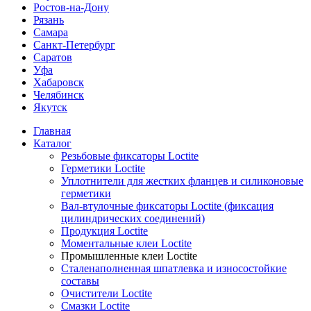
Ростов-на-Дону
Рязань
Самара
Санкт-Петербург
Саратов
Уфа
Хабаровск
Челябинск
Якутск
Главная
Каталог
Резьбовые фиксаторы Loctite
Герметики Loctite
Уплотнители для жестких фланцев и силиконовые
герметики
Вал-втулочные фиксаторы Loctite (фиксация
цилиндрических соединений)
Продукция Loctite
Моментальные клеи Loctite
Промышленные клеи Loctite
Сталенаполненная шпатлевка и износостойкие
составы
Очистители Loctite
Смазки Loctite