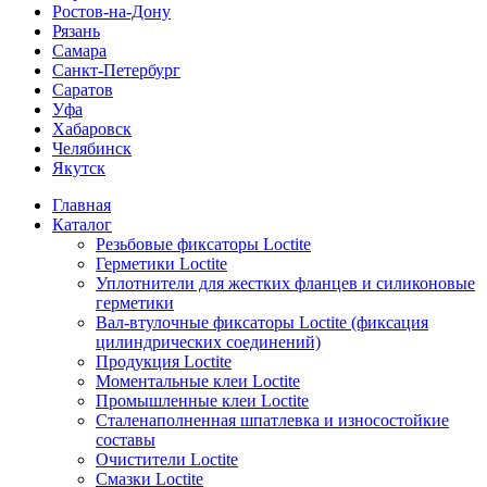
Ростов-на-Дону
Рязань
Самара
Санкт-Петербург
Саратов
Уфа
Хабаровск
Челябинск
Якутск
Главная
Каталог
Резьбовые фиксаторы Loctite
Герметики Loctite
Уплотнители для жестких фланцев и силиконовые
герметики
Вал-втулочные фиксаторы Loctite (фиксация
цилиндрических соединений)
Продукция Loctite
Моментальные клеи Loctite
Промышленные клеи Loctite
Сталенаполненная шпатлевка и износостойкие
составы
Очистители Loctite
Смазки Loctite